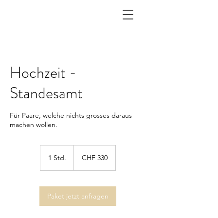
Hochzeit -
Standesamt
Für Paare, welche nichts grosses daraus
machen wollen.
330
Schweizer
1 Std.
1
CHF 330
Franken
S
t
d
Paket jetzt anfragen