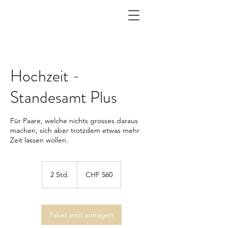
Hochzeit -
Standesamt Plus
Für Paare, welche nichts grosses daraus
machen, sich aber trotzdem etwas mehr
Zeit lassen wollen.
560
Schweizer
2 Std.
2
CHF 560
Franken
S
t
d
.
Paket jetzt anfragen