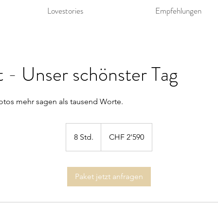
Lovestories
Empfehlungen
 - Unser schönster Tag
otos mehr sagen als tausend Worte.
2'590
Schweizer
8 Std.
8
CHF 2'590
Franken
S
t
d
Paket jetzt anfragen
.